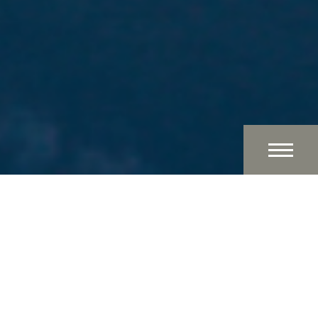
Algemene informatie
Wat is Koan Float?
Waar kan ik Floaten in Amsterdam?