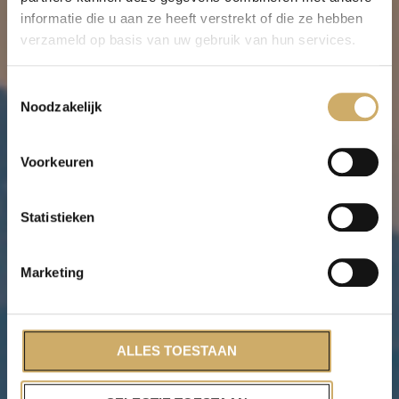
Veelgestelde
informatie die u aan ze heeft verstrekt of die ze hebben
verzameld op basis van uw gebruik van hun services.
vragen
Toestemmingsselectie
Noodzakelijk
In deze FAQ vind je antwoorden op
veelgestelde vragen over Floaten, Red Light
Therapy, voorbereiding, online boeken en
Voorkeuren
praktische informatie over je bezoek bij Koan
Float
Statistieken
Marketing
ALLES TOESTAAN