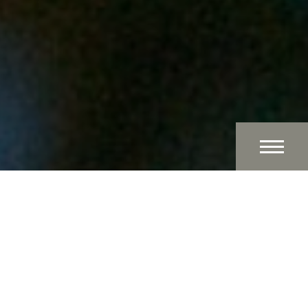
U hoeft alleen maar te ontspannen
Tijdens een bezoek aan Koan Float hoeft u nergens
aan te denken. Wij regelen alles voor u, zodat u nog
maar één ding hoeft te doen: ontspannen. Bij
aankomst in ons centrum wordt u hartelijk ontvangen