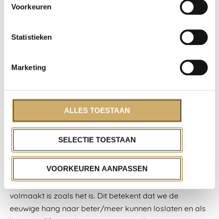
Voorkeuren
Statistieken
Marketing
ALLES TOESTAAN
SELECTIE TOESTAAN
De Enso
VOORKEUREN AANPASSEN
Een “Enso” is een cirkel die uit één penseelstreek is
getrokken en symboliseert dat ieder moment
volmaakt is zoals het is. Dit betekent dat we de
eeuwige hang naar beter/meer kunnen loslaten en als