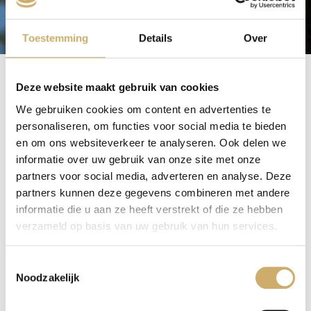
Toestemming
Details
Over
De betekenis van “Koan”
Deze website maakt gebruik van cookies
Een “Koan” is een spiritueel raadsel dat zich niet laat
oplossen via het verstand. Een bekende Koan
We gebruiken cookies om content en advertenties te
personaliseren, om functies voor social media te bieden
luidt: “Wat is het geluid van het klappen met één
en om ons websiteverkeer te analyseren. Ook delen we
hand?” Het oplossen van het vraagstuk kan leiden tot
informatie over uw gebruik van onze site met onze
diep spiritueel inzicht en uiteindelijk “verlichting”. De
partners voor social media, adverteren en analyse. Deze
floatcabine kan je ook helpen in dit proces.
partners kunnen deze gegevens combineren met andere
informatie die u aan ze heeft verstrekt of die ze hebben
verzameld op basis van uw gebruik van hun services.
Toestemmingsselectie
Noodzakelijk